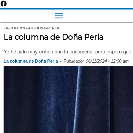
LA-COLUMNA-DE-DONA-PERLA
La columna de Doña Perla
Yo he sido muy crítica con la panameña, pero espero que 
-
La columna de Doña Perla
Publicado:
06/11/2024 - 12:00 am