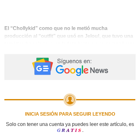
El “Chollykid” como que no le metió mucha
producción al “outfit” que usó en Jelou!, que tuvo una
temática hawaiana, y en la foto junto a sus compañeros
Su elección da las vibras de sol y
rompe la armonía.
playa, pero zapatillas y medias... ¡No! Miranda Priestly
lo ve y le lanza una de sus miradas como señal de que
desaprueba su elección. ¡Mejor unas sandalias!
INICIA SESIÓN PARA SEGUIR LEYENDO
Solo con tener una cuenta ya puedes leer este artículo, es
GRATIS
.