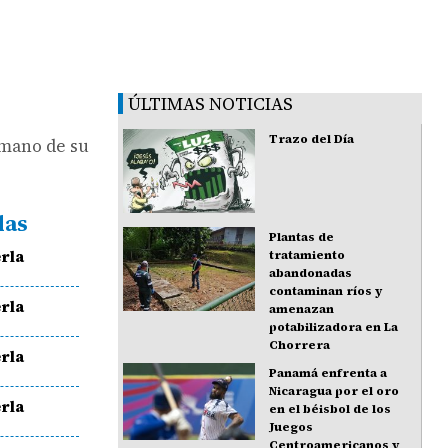
ÚLTIMAS NOTICIAS
Trazo del Día
 mano de su
das
Plantas de
rla
tratamiento
abandonadas
contaminan ríos y
rla
amenazan
potabilizadora en La
Chorrera
rla
Panamá enfrenta a
Nicaragua por el oro
rla
en el béisbol de los
Juegos
Centroamericanos y