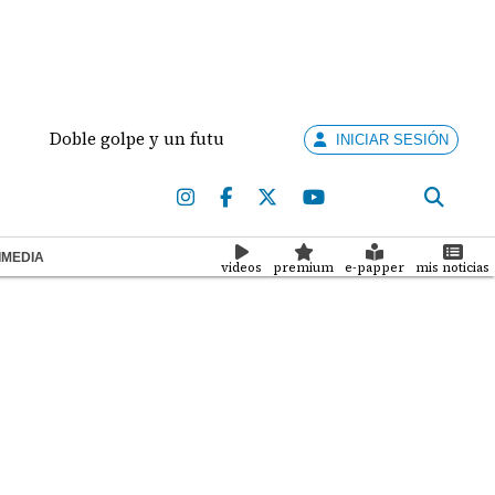
Doble golpe y un futuro por revisar
Meduca activ
INICIAR SESIÓN
IMEDIA
videos
premium
e-papper
mis noticias