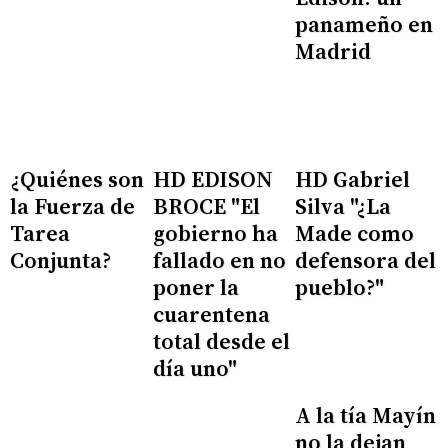
panameño en
Madrid
¿Quiénes son
HD EDISON
HD Gabriel
la Fuerza de
BROCE "El
Silva "¿La
Tarea
gobierno ha
Made como
Conjunta?
fallado en no
defensora del
poner la
pueblo?"
cuarentena
total desde el
día uno"
A la tía Mayín
no la dejan