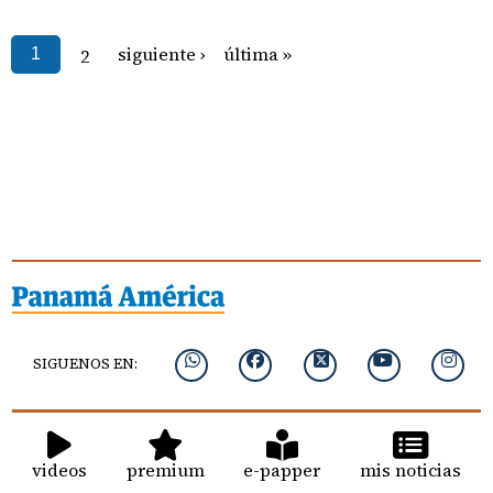
siguiente ›
última »
1
2
SIGUENOS EN:
videos
premium
e-papper
mis noticias