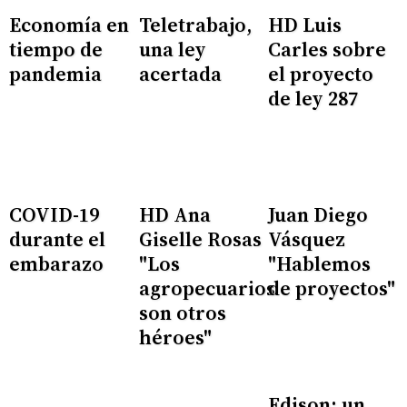
Economía en
Teletrabajo,
HD Luis
tiempo de
una ley
Carles sobre
pandemia
acertada
el proyecto
de ley 287
COVID-19
HD Ana
Juan Diego
durante el
Giselle Rosas
Vásquez
embarazo
"Los
"Hablemos
agropecuarios
de proyectos"
son otros
héroes"
Edison: un