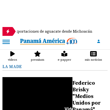
cta las exportaciones de aguacate desde Michoacán
videos
premium
e-papper
mis noticias
LA MADE
Federico
Brisky
"Medios
Unidos por
Panamá"