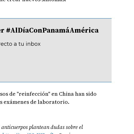
tter #AlDíaConPanamáAmérica
recto a tu inbox
sos de "reinfección" en China han sido
os exámenes de laboratorio.
e anticuerpos plantean dudas sobre el