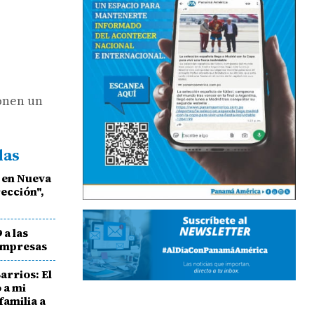
ponen un
das
 en Nueva
ección",
 a las
empresas
rrios: El
 a mi
familia a