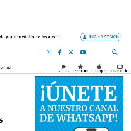
medalla de bronce en salto largo femenino
José F
INICIAR SESIÓN
IMEDIA
videos
premium
e-papper
mis noticias
s