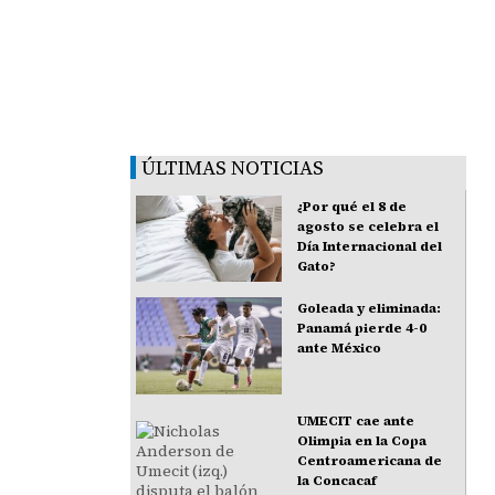
ÚLTIMAS NOTICIAS
¿Por qué el 8 de
agosto se celebra el
Día Internacional del
Gato?
Goleada y eliminada:
Panamá pierde 4-0
ante México
UMECIT cae ante
Olimpia en la Copa
Centroamericana de
la Concacaf