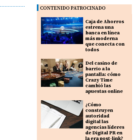
CONTENIDO PATROCINADO
Caja de Ahorros
estrena una
banca en línea
más moderna
que conecta con
todos
Del casino de
barrio a la
pantalla: cómo
Crazy Time
cambió las
apuestas online
¿Cómo
construyen
autoridad
digital las
agencias líderes
de Digital PR en
la era post-link?