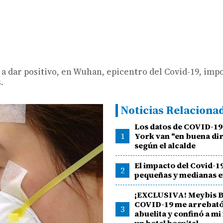
 a dar positivo, en Wuhan, epicentro del Covid-19, im
.
Noticias Relaciona
Los datos de COVID-19
1
York van "en buena dir
según el alcalde
El impacto del Covid-19
2
pequeñas y medianas 
¡EXCLUSIVA! Meybis Ba
COVID-19 me arrebató
3
abuelita y confinó a mi 