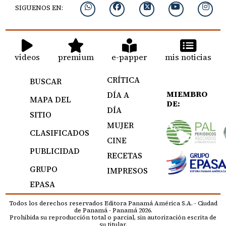
SIGUENOS EN:
videos
premium
e-papper
mis noticias
CRÍTICA
BUSCAR
MIEMBRO
DÍA A
MAPA DEL
DE:
DÍA
SITIO
MUJER
CLASIFICADOS
CINE
PUBLICIDAD
RECETAS
GRUPO
IMPRESOS
EPASA
Todos los derechos reservados Editora Panamá América S.A. - Ciudad
de Panamá - Panamá 2026.
Prohibida su reproducción total o parcial, sin autorización escrita de
su titular.