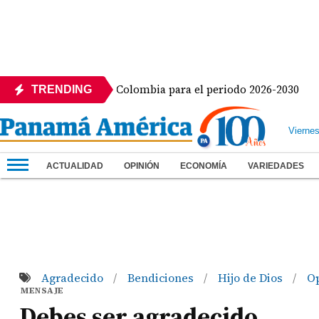
la Presidencia de Colombia para el periodo 2026-2030
TRENDING
Vierne
ACTUALIDAD
OPINIÓN
ECONOMÍA
VARIEDADES
Agradecido
Bendiciones
Hijo de Dios
O
/
/
/
MENSAJE
Debes ser agradecido