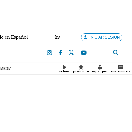
 Español
Interconexión eléctrica y combate al crim
INICIAR SESIÓN
IMEDIA
videos
premium
e-papper
mis noticias