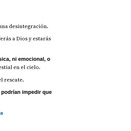
 una desintegración.
erás a Dios y estarás
ica, ni emocional, o
tial en el cielo.
l rescate.
, podrían impedir que
da