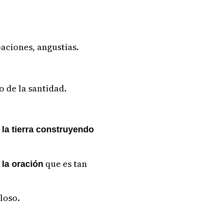
paciones, angustias.
o de la santidad.
 la tierra construyendo
que es tan
 la oración
loso.