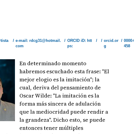
tista
/
e-mail: rdcg31@hotmail.
/
ORCID iD: htt
/
/
orcid.or
/
0000-
com
ps:
g
458
En determinado momento
habremos escuchado esta frase: "El
mejor elogio es la imitación"; la
cual, deriva del pensamiento de
Oscar Wilde: "La imitación es la
forma más sincera de adulación
que la mediocridad puede rendir a
la grandeza". Dicho esto, se puede
entonces tener múltiples