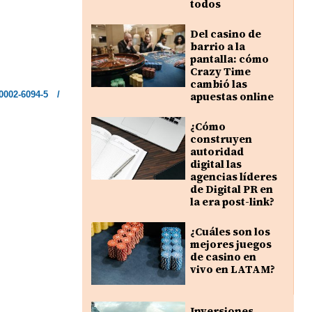
todos
Del casino de
barrio a la
pantalla: cómo
Crazy Time
cambió las
0002-6094-5
/
apuestas online
¿Cómo
construyen
autoridad
digital las
agencias líderes
de Digital PR en
la era post-link?
¿Cuáles son los
mejores juegos
de casino en
vivo en LATAM?
Inversiones