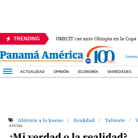
 México
UMECIT cae ante Olimpia en la Copa Centr
TRENDING
Jueves
ACTUALIDAD
OPINIÓN
ECONOMÍA
VARIEDADES
Aférrate a lo bueno
Realidad
Valórate
V
/
/
/
AYUDA
¿Mi verdad o la realidad?