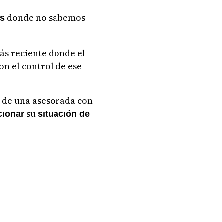
donde no sabemos
es
más reciente donde el
ron el control de ese
a de una asesorada con
su
cionar
situación de