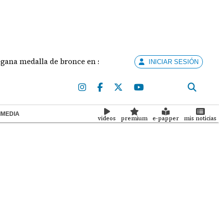
medalla de bronce en salto largo femenino
José F
INICIAR SESIÓN
IMEDIA
videos
premium
e-papper
mis noticias