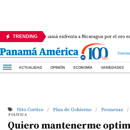
ra
Panamá enfrenta a Nicaragua por el oro en el b
TRENDING
Vierne
ACTUALIDAD
OPINIÓN
ECONOMÍA
VARIEDADES
Nito Cortizo
Plan de Gobierno
Promesas
/
/
/
POLÍTICA
Quiero mantenerme optim