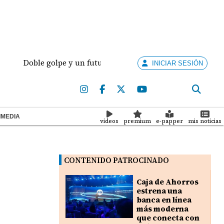
Doble golpe y un futuro por revisar
Meduca activ
INICIAR SESIÓN
IMEDIA
videos
premium
e-papper
mis noticias
CONTENIDO PATROCINADO
Caja de Ahorros
estrena una
banca en línea
más moderna
que conecta con