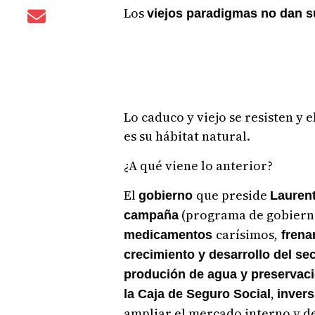
Los
viejos paradigmas no dan su
Lo caduco y viejo se resisten y 
es su hábitat natural.
¿A qué viene lo anterior?
El
que preside
gobierno
Laurent
(programa de gobiern
campaña
carísimos,
medicamentos
frena
crecimiento y desarrollo del se
produción de agua y preservaci
,
la Caja de Seguro Social
invers
ampliar el mercado interno y 