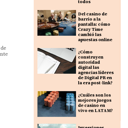
todos
Del casino de
barrio a la
pantalla: cómo
Crazy Time
cambió las
apuestas online
 de
¿Cómo
ente
construyen
autoridad
digital las
agencias líderes
de Digital PR en
la era post-link?
¿Cuáles son los
mejores juegos
de casino en
vivo en LATAM?
Inversiones