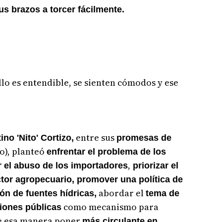
s brazos a torcer fácilmente.
ello es entendible, se sienten cómodos y ese
entre sus
ino 'Nito' Cortizo,
promesas de
o), planteó
enfrentar el problema de los
,
r el abuso de los importadores
priorizar el
ctor agropecuario, promover una política de
abordar el
ón de fuentes hídricas,
tema de
como mecanismo para
iones públicas
de esa manera poner
más circulante en