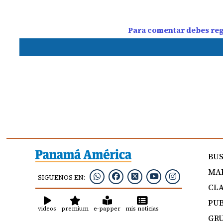
Para comentar debes regi
BU
MAP
SIGUENOS EN:
CLA
PUB
videos
premium
e-papper
mis noticias
GRU