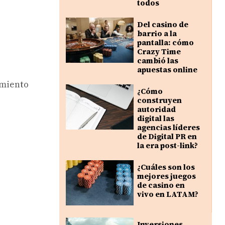
todos
Del casino de
barrio a la
pantalla: cómo
Crazy Time
cambió las
apuestas online
imiento
¿Cómo
construyen
autoridad
digital las
agencias líderes
de Digital PR en
la era post-link?
¿Cuáles son los
mejores juegos
de casino en
vivo en LATAM?
Inversiones