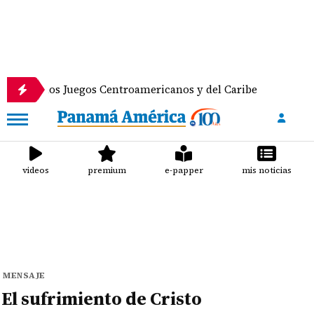
n los Juegos Centroamericanos y del Caribe
Anunc
videos
premium
e-papper
mis noticias
MENSAJE
El sufrimiento de Cristo