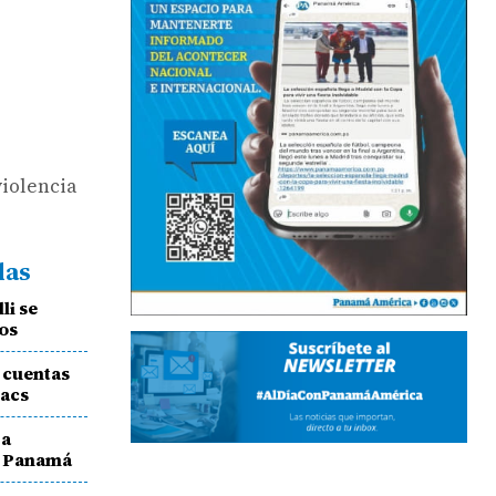
violencia
das
li se
ños
 cuentas
racs
 a
e Panamá