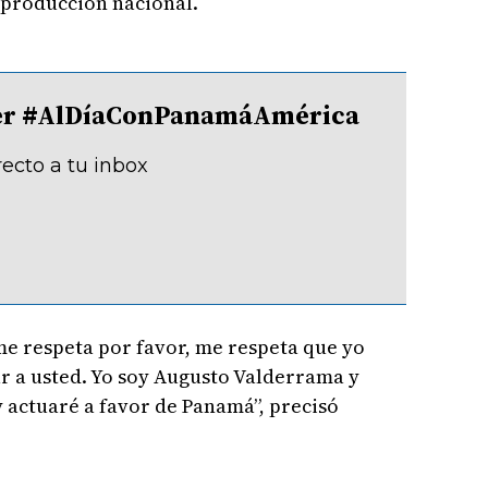
 producción nacional.
tter #AlDíaConPanamáAmérica
recto a tu inbox
me respeta por favor, me respeta que yo
ar a usted. Yo soy Augusto Valderrama y
y actuaré a favor de Panamá”, precisó