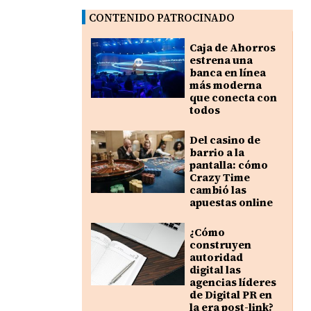
CONTENIDO PATROCINADO
Caja de Ahorros
estrena una
banca en línea
más moderna
que conecta con
todos
Del casino de
barrio a la
pantalla: cómo
Crazy Time
cambió las
apuestas online
¿Cómo
construyen
autoridad
digital las
agencias líderes
de Digital PR en
la era post-link?