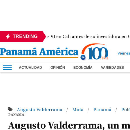
cibe al rey Felipe VI en Cali antes de su investidura en Cali
TRENDING
Vierne
ACTUALIDAD
OPINIÓN
ECONOMÍA
VARIEDADES
Augusto Valderrama
Mida
Panamá
Pol
/
/
/
PANAMÁ
Augusto Valderrama, un m