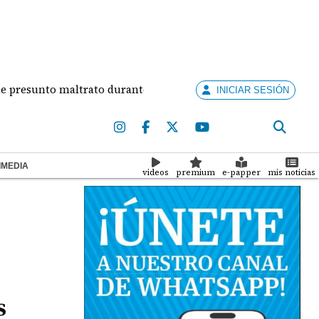
nto maltrato durante su relación
Concurso Artist
INICIAR SESIÓN
IMEDIA
videos
premium
e-papper
mis noticias
s