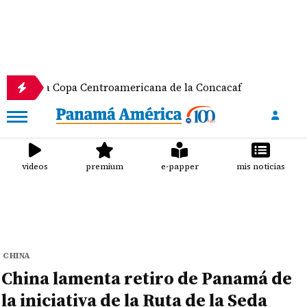
a Copa Centroamericana de la Concacaf
Nathalee A
videos
premium
e-papper
mis noticias
CHINA
China lamenta retiro de Panamá de
la iniciativa de la Ruta de la Seda