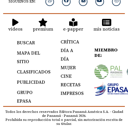
SIGUENOS EN:
videos
premium
e-papper
mis noticias
CRÍTICA
BUSCAR
MIEMBRO
DÍA A
MAPA DEL
DE:
DÍA
SITIO
MUJER
CLASIFICADOS
CINE
PUBLICIDAD
RECETAS
GRUPO
IMPRESOS
EPASA
Todos los derechos reservados Editora Panamá América S.A. - Ciudad
de Panamá - Panamá 2026.
Prohibida su reproducción total o parcial, sin autorización escrita de
su titular.