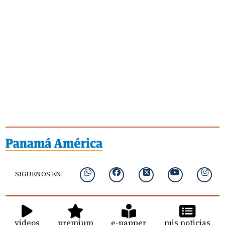
SIGUENOS EN:
videos
premium
e-papper
mis noticias