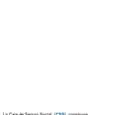
La Caja de Seguro Social, (
), construye
CSS