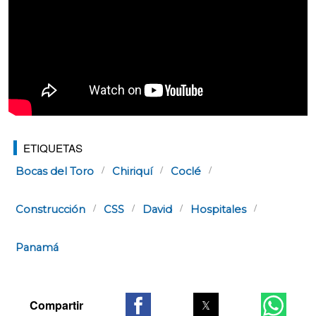
ETIQUETAS
Bocas del Toro
Chiriquí
Coclé
Construcción
CSS
David
Hospitales
Panamá