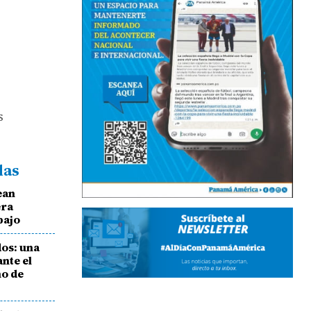
s
das
ean
era
bajo
os: una
nte el
no de