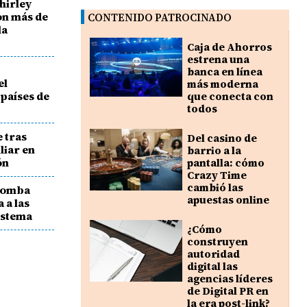
hirley
on más de
CONTENIDO PATROCINADO
la
Caja de Ahorros
estrena una
banca en línea
el
más moderna
países de
que conecta con
todos
 tras
Del casino de
liar en
barrio a la
ón
pantalla: cómo
Crazy Time
cambió las
bomba
apuestas online
 a las
istema
¿Cómo
construyen
autoridad
digital las
agencias líderes
de Digital PR en
la era post-link?