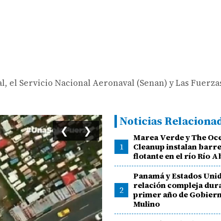
l, el Servicio Nacional Aeronaval (Senan) y Las Fuerza
Noticias Relaciona
❮
❯
Marea Verde y The Oc
1
Cleanup instalan barr
flotante en el río Río A
Panamá y Estados Unid
relación compleja dura
2
primer año de Gobier
Mulino