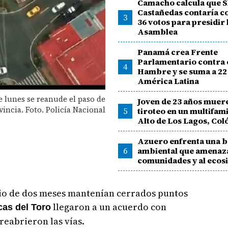
Camacho calcula que S
Castañedas contaría c
3
36 votos para presidir 
Asamblea
Panamá crea Frente
Parlamentario contra 
4
Hambre y se suma a 22 
América Latina
e lunes se reanude el paso de
Joven de 23 años muere
vincia. Foto. Policía Nacional
5
tiroteo en un multifami
Alto de Los Lagos, Col
Azuero enfrenta una 
6
ambiental que amenaza
comunidades y al ecos
io de dos meses mantenían cerrados puntos
llegaron a un acuerdo con
as del Toro
 reabrieron las vías.