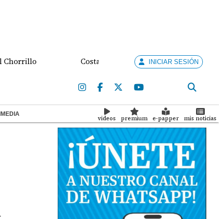
llo
Costa Rica busca destrabar disputa comercial 
INICIAR SESIÓN
IMEDIA
videos
premium
e-papper
mis noticias
n