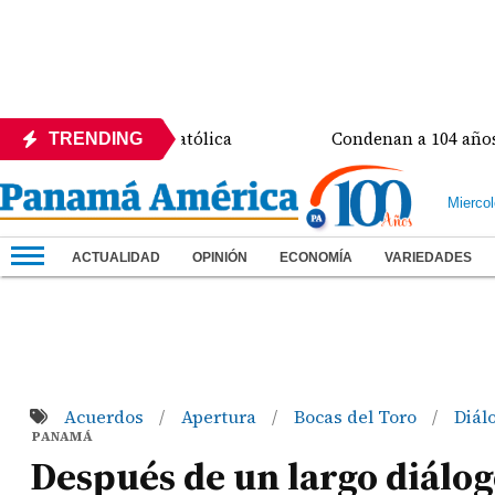
a Universidad Católica
Condenan a 104 años de prisi
TRENDING
Mierco
ACTUALIDAD
OPINIÓN
ECONOMÍA
VARIEDADES
Acuerdos
Apertura
Bocas del Toro
Diál
/
/
/
PANAMÁ
Después de un largo diálogo