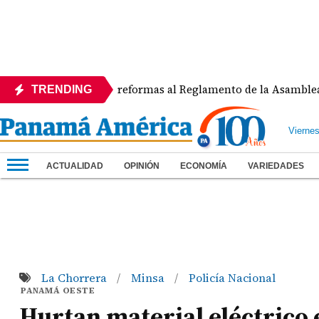
 rechaza reformas al Reglamento de la Asamblea por asignar
TRENDING
Vierne
ACTUALIDAD
OPINIÓN
ECONOMÍA
VARIEDADES
La Chorrera
Minsa
Policía Nacional
/
/
PANAMÁ OESTE
Hurtan material eléctrico 