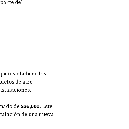
 parte del
rpa instalada en los
ductos de aire
nstalaciones.
imado de
. Este
$26,000
stalación de una nueva