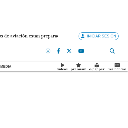
ón están preparados para ejercer la docencia
Aduana
INICIAR SESIÓN
IMEDIA
videos
premium
e-papper
mis noticias