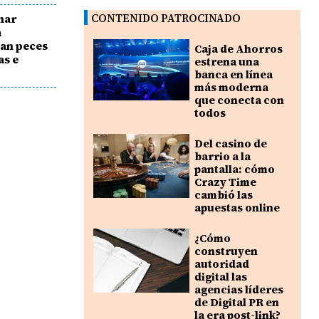
Omar
CONTENIDO PATROCINADO
a
ían peces
Caja de Ahorros
as e
estrena una
banca en línea
más moderna
que conecta con
todos
Del casino de
barrio a la
pantalla: cómo
Crazy Time
cambió las
apuestas online
¿Cómo
construyen
autoridad
digital las
agencias líderes
de Digital PR en
la era post-link?