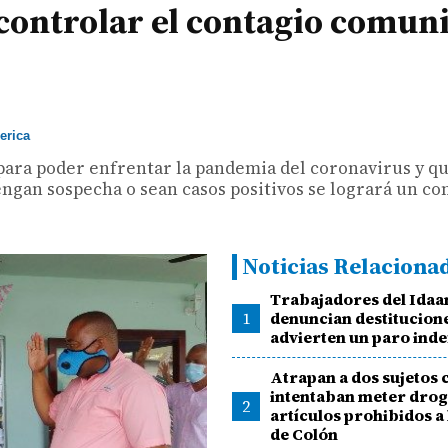
 controlar el contagio comun
rica
para poder enfrentar la pandemia del coronavirus y q
gan sospecha o sean casos positivos se logrará un con
Noticias Relaciona
Trabajadores del Idaa
1
denuncian destitucion
advierten un paro inde
Atrapan a dos sujetos
intentaban meter drog
2
artículos prohibidos a 
de Colón