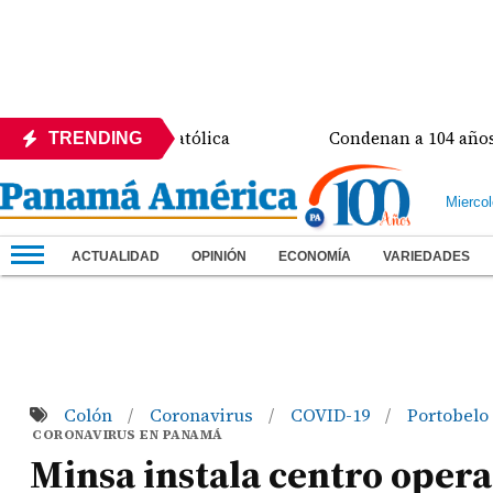
a Universidad Católica
Condenan a 104 años de prisi
TRENDING
Mierco
ACTUALIDAD
OPINIÓN
ECONOMÍA
VARIEDADES
Colón
Coronavirus
COVID-19
Portobelo
/
/
/
CORONAVIRUS EN PANAMÁ
Minsa instala centro operat