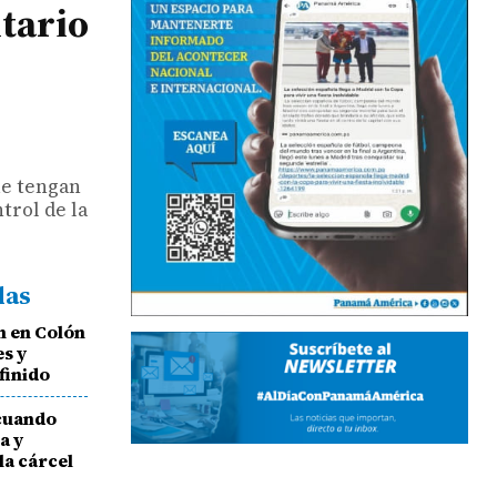
itario
ue tengan
trol de la
das
n en Colón
es y
finido
 cuando
a y
la cárcel