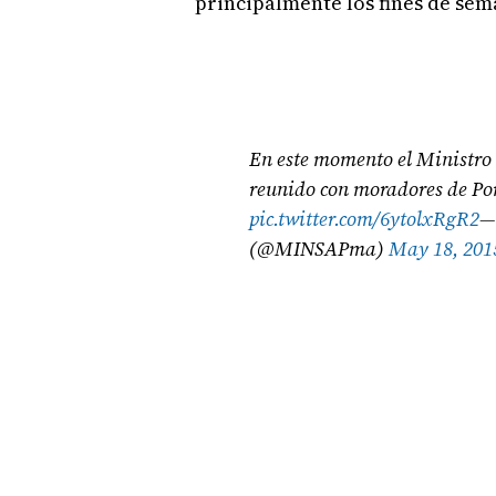
principalmente los fines de sem
En este momento el Ministro d
reunido con moradores de Por
pic.twitter.com/6ytolxRgR2
—
(@MINSAPma)
May 18, 201