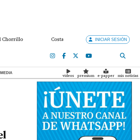
llo
Costa Rica busca destrabar disputa comercial 
INICIAR SESIÓN
IMEDIA
videos
premium
e-papper
mis noticias
el