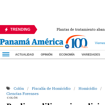
Trazo del Día
Plantas de tratamiento abandonada
TRENDING
Vierne
ACTUALIDAD
OPINIÓN
ECONOMÍA
VARIEDADES
Colón
Fiscalía de Homicidio
Homicidio
/
/
/
Ciencias Forenses
COLÓN