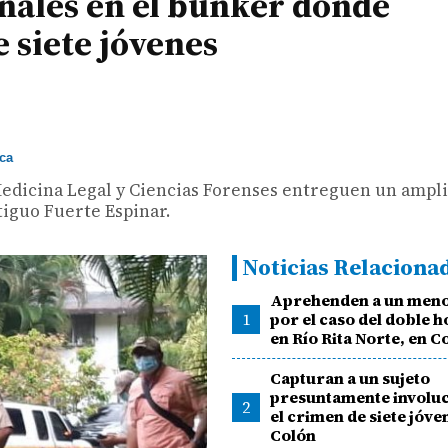
onales en el búnker donde
 siete jóvenes
ca
 Medicina Legal y Ciencias Forenses entreguen un ampl
tiguo Fuerte Espinar.
Noticias Relaciona
Aprehenden a un meno
1
por el caso del doble 
en Río Rita Norte, en C
Capturan a un sujeto
presuntamente involu
2
el crimen de siete jóve
Colón