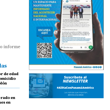
io informe
das
r de edad
homicidio
olón
crado en
nes en