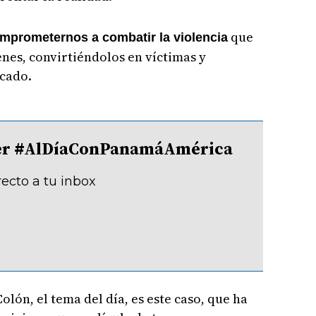
que
mprometernos a combatir la violencia
enes, convirtiéndolos en víctimas y
icado.
tter #AlDíaConPanamáAmérica
recto a tu inbox
olón, el tema del día, es este caso, que ha