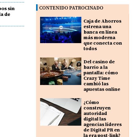
CONTENIDO PATROCINADO
os sin
da de
Caja de Ahorros
estrena una
banca en línea
más moderna
que conecta con
todos
Del casino de
barrio a la
pantalla: cómo
Crazy Time
cambió las
apuestas online
¿Cómo
construyen
autoridad
digital las
agencias líderes
de Digital PR en
la era post-link?