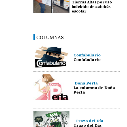
Tierras Altas por uso
indebido de autobús
escolar
COLUMNAS
Confabulario
Confabulario
Doña Perla
La columna de Doña
Perla
Trazo del Día
Trazo del Día