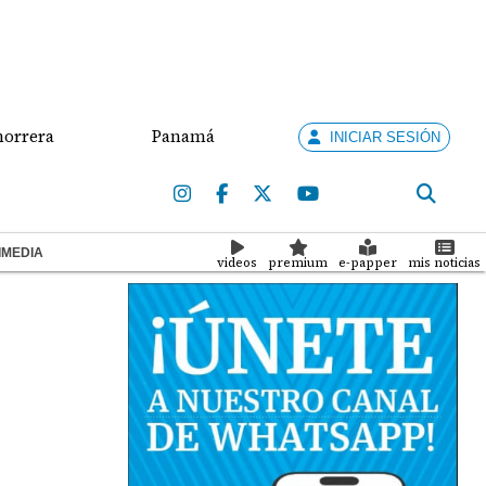
Panamá enfrenta a Nicaragua por el oro en el béis
INICIAR SESIÓN
IMEDIA
videos
premium
e-papper
mis noticias