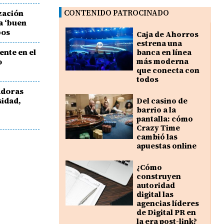
zación
CONTENIDO PATROCINADO
a ‘buen
pos
Caja de Ahorros
estrena una
ente en el
banca en línea
o
más moderna
que conecta con
todos
gadoras
sidad,
Del casino de
barrio a la
pantalla: cómo
Crazy Time
cambió las
apuestas online
¿Cómo
construyen
autoridad
digital las
agencias líderes
de Digital PR en
la era post-link?