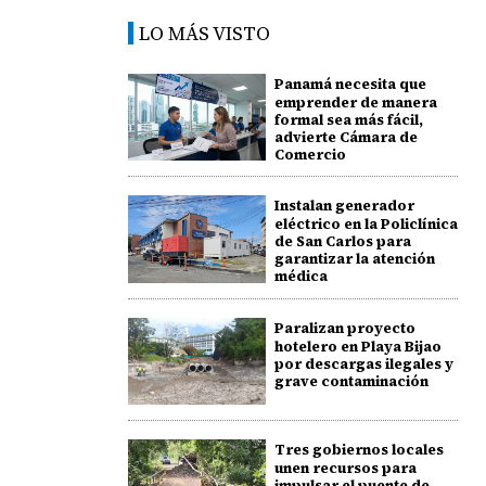
LO MÁS VISTO
Panamá necesita que
emprender de manera
formal sea más fácil,
advierte Cámara de
Comercio
Instalan generador
eléctrico en la Policlínica
de San Carlos para
garantizar la atención
médica
Paralizan proyecto
hotelero en Playa Bijao
por descargas ilegales y
grave contaminación
Tres gobiernos locales
unen recursos para
impulsar el puente de