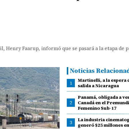
il, Henry Faarup, informó que se pasará a la etapa de 
Noticias Relaciona
Martinelli, a la espera 
1
salida a Nicaragua
Panamá, obligada a ve
2
Canadá en el Premundi
Femenino Sub-17
La industria cinemato
3
generó $25 millones e