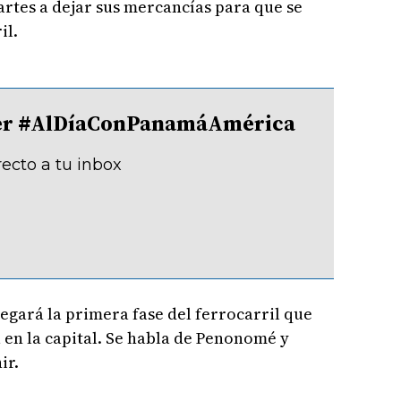
rtes a dejar sus mercancías para que se
il.
tter #AlDíaConPanamáAmérica
recto a tu inbox
legará la primera fase del ferrocarril que
 en la capital. Se habla de Penonomé y
ir.