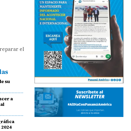
preparar el
das
de su
ncer a
al
gráfica
n 2024