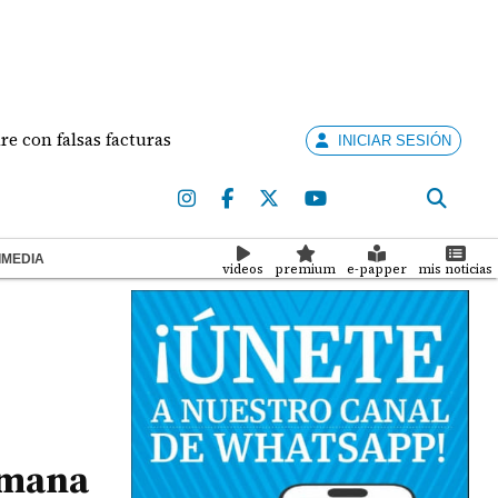
alsas facturas
Ataque armado deja una mujer muer
INICIAR SESIÓN
IMEDIA
videos
premium
e-papper
mis noticias
emana