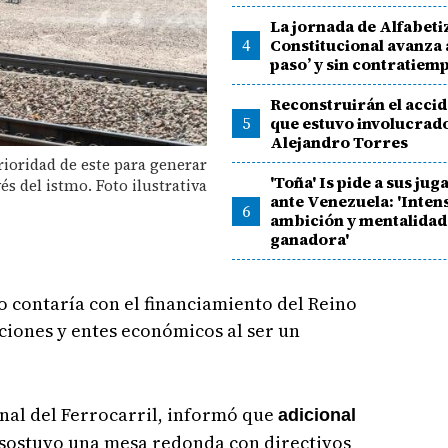
La jornada de Alfabeti
4
Constitucional avanza 
paso’ y sin contratiem
Reconstruirán el accid
5
que estuvo involucrad
Alejandro Torres
prioridad de este para generar
'Toña' Is pide a sus ju
és del istmo. Foto ilustrativa
ante Venezuela: 'Inten
6
ambición y mentalidad
ganadora'
o contaría con el financiamiento del Reino
ciones y entes económicos al ser un
nal del Ferrocarril, informó que
adicional
 sostuvo una mesa redonda con directivos