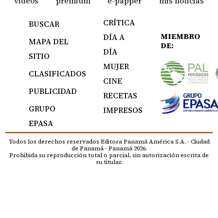
videos
premium
e-papper
mis noticias
CRÍTICA
BUSCAR
MIEMBRO
DÍA A
MAPA DEL
DE:
DÍA
SITIO
MUJER
CLASIFICADOS
CINE
PUBLICIDAD
RECETAS
GRUPO
IMPRESOS
EPASA
Todos los derechos reservados Editora Panamá América S.A. - Ciudad
de Panamá - Panamá 2026.
Prohibida su reproducción total o parcial, sin autorización escrita de
su titular.