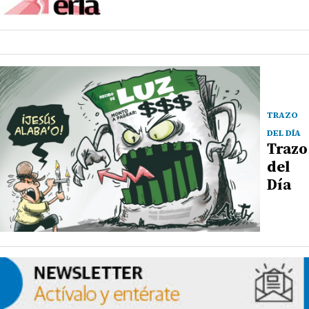
TRAZO
DEL DÍA
Trazo
del
Día