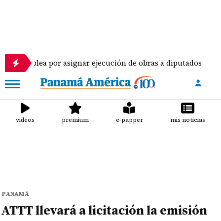
or asignar ejecución de obras a diputados
Piloto
videos
premium
e-papper
mis noticias
PANAMÁ
ATTT llevará a licitación la emisión