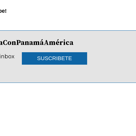
be!
lDíaConPanamáAmérica
 inbox
SUSCRIBETE