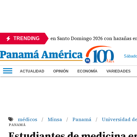
 medalla de oro en Santo Domingo 2026 con hazañas en béisbol
TRENDING
Sábado
ACTUALIDAD
OPINIÓN
ECONOMÍA
VARIEDADES
médicos
Minsa
Panamá
Universidad d
/
/
/
PANAMÁ
Estudiantes de medicina e