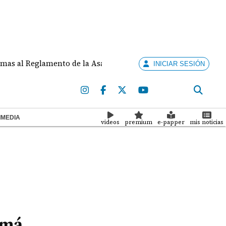
Reglamento de la Asamblea por asignar ejecución de obras a
INICIAR SESIÓN
IMEDIA
videos
premium
e-papper
mis noticias
amá