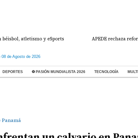
, atletismo y eSports
APEDE rechaza reformas al 
 08 de Agosto de 2026
DEPORTES
⚽ PASIÓN MUNDIALISTA 2026
TECNOLOGÍA
MULT
e Panamá
nfrentan un calvario en Pan