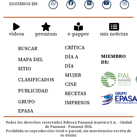
SIGUENOS EN:
videos
premium
e-papper
mis noticias
CRÍTICA
BUSCAR
MIEMBRO
DÍA A
MAPA DEL
DE:
DÍA
SITIO
MUJER
CLASIFICADOS
CINE
PUBLICIDAD
RECETAS
GRUPO
IMPRESOS
EPASA
Todos los derechos reservados Editora Panamá América S.A. - Ciudad
de Panamá - Panamá 2026.
Prohibida su reproducción total o parcial, sin autorización escrita de
su titular.