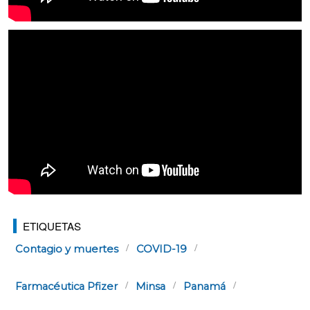
ETIQUETAS
Contagio y muertes
COVID-19
Farmacéutica Pfizer
Minsa
Panamá