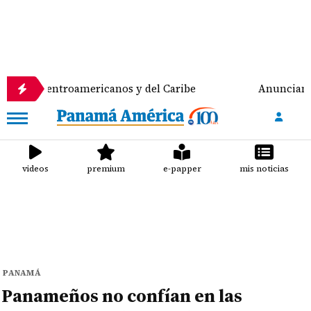
troamericanos y del Caribe
Anuncian despliegue po
videos
premium
e-papper
mis noticias
PANAMÁ
Panameños no confían en las