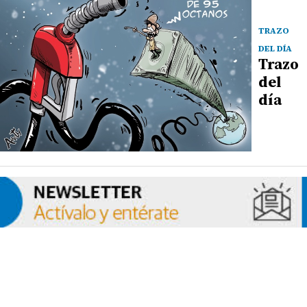
TRAZO
DEL DÍA
Trazo
del
día