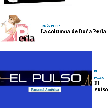
DOÑA PERLA
La columna de Doña Perla
EL
PULSO
El
Pulso