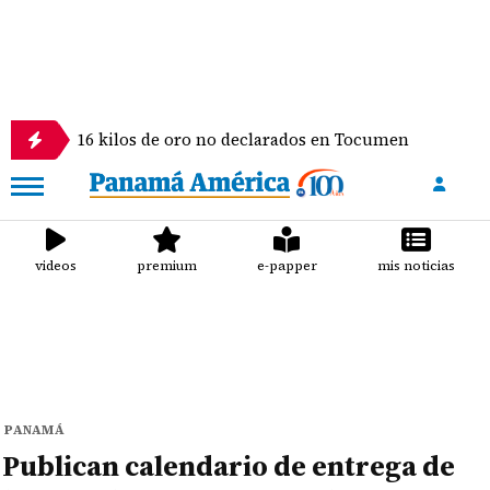
aba 16 kilos de oro no declarados en Tocumen
Ifa
videos
premium
e-papper
mis noticias
PANAMÁ
Publican calendario de entrega de