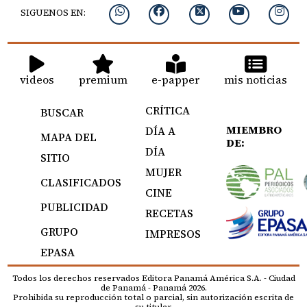
SIGUENOS EN:
videos
premium
e-papper
mis noticias
CRÍTICA
BUSCAR
MIEMBRO
DÍA A
MAPA DEL
DE:
DÍA
SITIO
MUJER
CLASIFICADOS
CINE
PUBLICIDAD
RECETAS
GRUPO
IMPRESOS
EPASA
Todos los derechos reservados Editora Panamá América S.A. - Ciudad
de Panamá - Panamá 2026.
Prohibida su reproducción total o parcial, sin autorización escrita de
su titular.