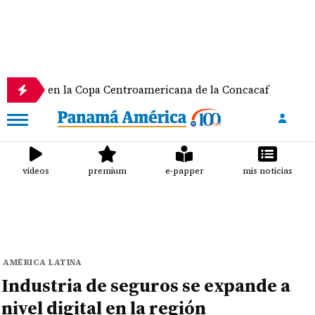
a en la Copa Centroamericana de la Concacaf
Nath
videos
premium
e-papper
mis noticias
AMÉRICA LATINA
Industria de seguros se expande a
nivel digital en la región