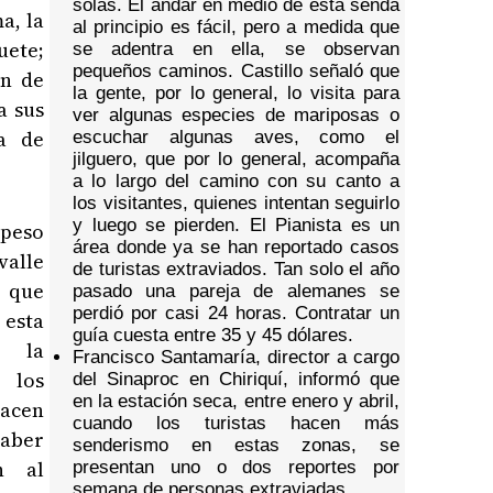
solas. El andar en medio de esta senda
a, la
al principio es fácil, pero a medida que
uete;
se adentra en ella, se observan
pequeños caminos. Castillo señaló que
ón de
la gente, por lo general, lo visita para
a sus
ver algunas especies de mariposas o
va de
escuchar algunas aves, como el
jilguero, que por lo general, acompaña
a lo largo del camino con su canto a
los visitantes, quienes intentan seguirlo
y luego se pierden. El Pianista es un
speso
área donde ya se han reportado casos
valle
de turistas extraviados. Tan solo el año
o que
pasado una pareja de alemanes se
perdió por casi 24 horas. Contratar un
esta
guía cuesta entre 35 y 45 dólares.
s la
Francisco Santamaría, director a cargo
 los
del Sinaproc en Chiriquí, informó que
en la estación seca, entre enero y abril,
hacen
cuando los turistas hacen más
haber
senderismo en estas zonas, se
n al
presentan uno o dos reportes por
semana de personas extraviadas.