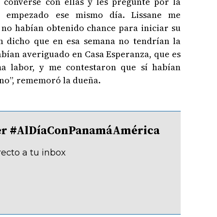
 conversé con ellas y les pregunté por la
r empezado ese mismo día. Lissane me
 no habían obtenido chance para iniciar su
an dicho que en esa semana no tendrían la
abían averiguado en Casa Esperanza, que es
ma labor, y me contestaron que sí habían
eno”, rememoró la dueña.
tter #AlDíaConPanamáAmérica
recto a tu inbox