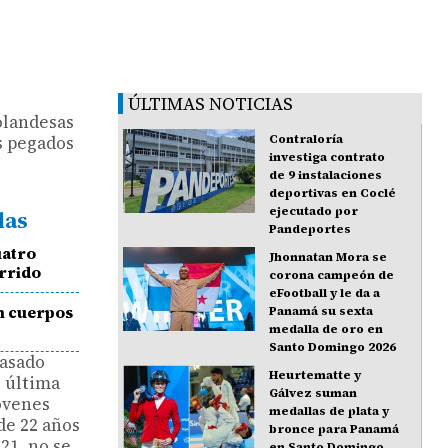
ÚLTIMAS NOTICIAS
olandesas
es pegados
Contraloría
investiga contrato
de 9 instalaciones
deportivas en Coclé
ejecutado por
das
Pandeportes
uatro
Jhonnatan Mora se
rrido
corona campeón de
eFootball y le da a
an cuerpos
Panamá su sexta
medalla de oro en
Santo Domingo 2026
pasado
Heurtematte y
r última
Gálvez suman
jóvenes
medallas de plata y
de 22 años
bronce para Panamá
21, no se
en Santo Domingo