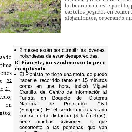
ha borrado de este pueblo, 
carteles pegados en comerc
alojamientos, esperando un
2 meses están por cumplir las jóvenes
asado
holandesas de estar desaparecidas.
El Pianista, un sendero corto pero
ltima
complicado
venes
El Pianista no tiene una meta, se puede
de 22
hacer el recorrido tanto en 15 minutos
como en una hora, indicó Miguel
e 21,
Castillo, del Centro de Información al
eblo,
Turista en Boquete del Sistema
s en
Nacional de Protección Civil
(Sinaproc). Es el sendero más visitado
tos,
por su corta distancia (4 kilómetros),
tiene muchas divisiones, lo que
desorienta a las personas que van