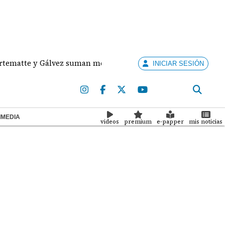
e y Gálvez suman medallas de plata y bronce para Panamá e
INICIAR SESIÓN
IMEDIA
videos
premium
e-papper
mis noticias