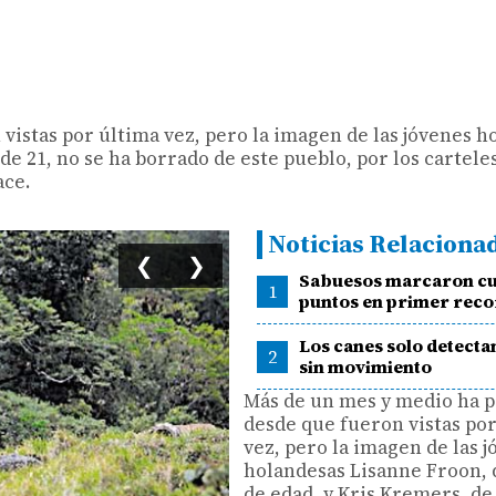
vistas por última vez, pero la imagen de las jóvenes h
de 21, no se ha borrado de este pueblo, por los cartel
ace.
Noticias Relaciona
❮
❯
Sabuesos marcaron c
1
puntos en primer reco
Los canes solo detect
2
sin movimiento
Más de un mes y medio ha 
desde que fueron vistas po
vez, pero la imagen de las 
holandesas Lisanne Froon, 
de edad, y Kris Kremers, de 