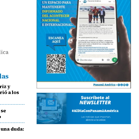
lica
das
riz y
ió a los
 se
o
 una duda: