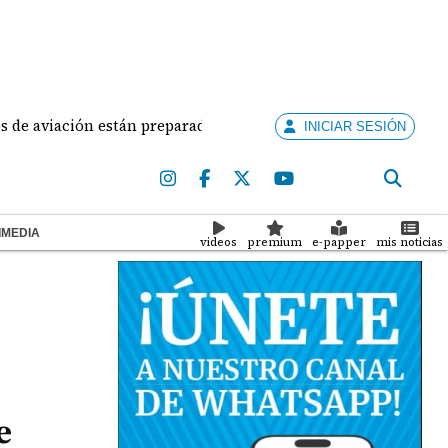
viación están preparados para ejercer la docencia
INICIAR SESIÓN
IMEDIA
videos
premium
e-papper
mis noticias
e