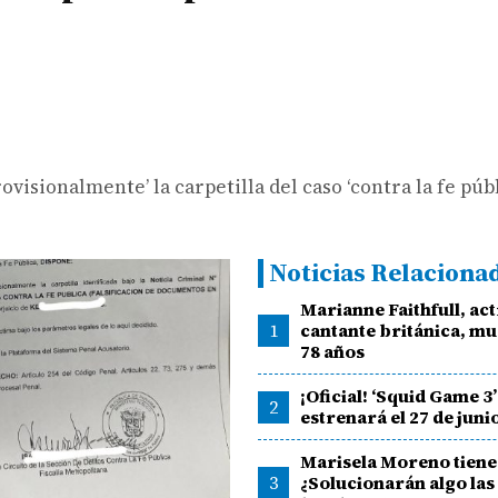
isionalmente’ la carpetilla del caso ‘contra la fe púb
Noticias Relaciona
Marianne Faithfull, act
1
cantante británica, mur
78 años
¡Oficial! ‘Squid Game 3’
2
estrenará el 27 de juni
Marisela Moreno tiene
3
¿Solucionarán algo las