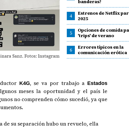
banderas?
Estrenos de Netflix pa
4
2025
Opciones de comida pa
5
'trips' de verano
Errores típicos en la
6
comunicación erótica
inara Sanz. Fotos: Instagram
oductor
, se va por trabajo a
K4G
Estados
algunos meses la oportunidad y el país le
lgunos no comprenden cómo sucedió, ya que
ocumentos.
ia de su separación hubo un revuelo, ella