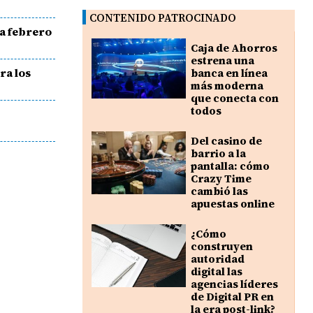
CONTENIDO PATROCINADO
ra febrero
Caja de Ahorros
estrena una
ra los
banca en línea
más moderna
que conecta con
todos
Del casino de
barrio a la
pantalla: cómo
Crazy Time
cambió las
apuestas online
¿Cómo
construyen
autoridad
digital las
agencias líderes
de Digital PR en
la era post-link?