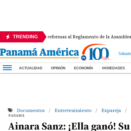
APEDE rechaza reformas al Reglamento de la Asamblea por as
TRENDING
Sábado
ACTUALIDAD
OPINIÓN
ECONOMÍA
VARIEDADES
Documentos
Entretenimiento
Expareja
/
/
/
PANAMÁ
Ainara Sanz: ¡Ella ganó! Su 