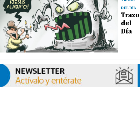
DEL DÍA
Trazo
del
Día