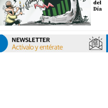
del
Día