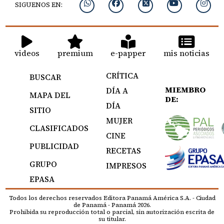
SIGUENOS EN:
videos
premium
e-papper
mis noticias
CRÍTICA
BUSCAR
MIEMBRO
DÍA A
MAPA DEL
DE:
DÍA
SITIO
MUJER
CLASIFICADOS
CINE
PUBLICIDAD
RECETAS
GRUPO
IMPRESOS
EPASA
Todos los derechos reservados Editora Panamá América S.A. - Ciudad
de Panamá - Panamá 2026.
Prohibida su reproducción total o parcial, sin autorización escrita de
su titular.