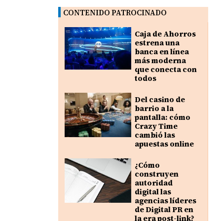
CONTENIDO PATROCINADO
Caja de Ahorros
estrena una
banca en línea
más moderna
que conecta con
todos
Del casino de
barrio a la
pantalla: cómo
Crazy Time
cambió las
apuestas online
¿Cómo
construyen
autoridad
digital las
agencias líderes
de Digital PR en
la era post-link?