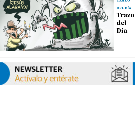
TRAZO
DEL DÍA
Trazo
del
Día