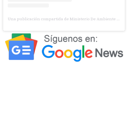
Una publicación compartida de Ministerio De Ambiente Panamá (@miambientepma)