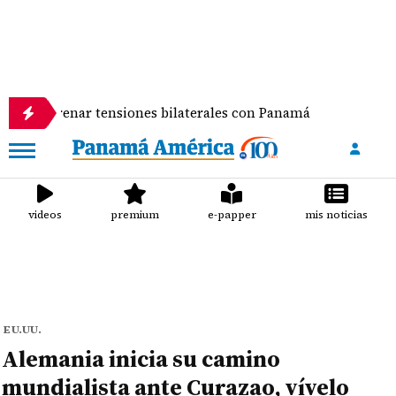
al y frenar tensiones bilaterales con Panamá
Guer
videos
premium
e-papper
mis noticias
EU.UU.
Alemania inicia su camino
mundialista ante Curazao, vívelo