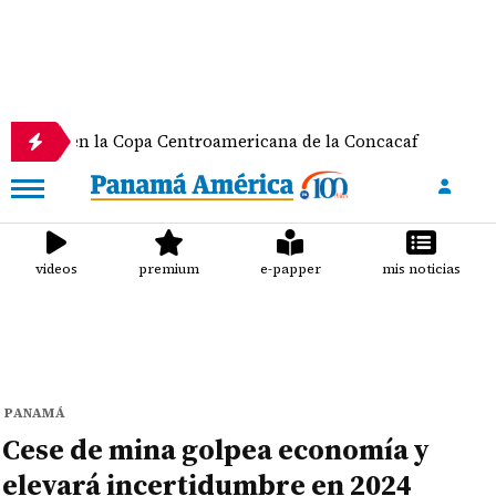
ia en la Copa Centroamericana de la Concacaf
Nat
videos
premium
e-papper
mis noticias
PANAMÁ
Cese de mina golpea economía y
elevará incertidumbre en 2024