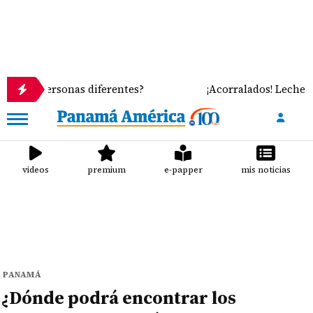
onas diferentes?
¡Acorralados! Leche importada y 
videos
premium
e-papper
mis noticias
PANAMÁ
¿Dónde podrá encontrar los