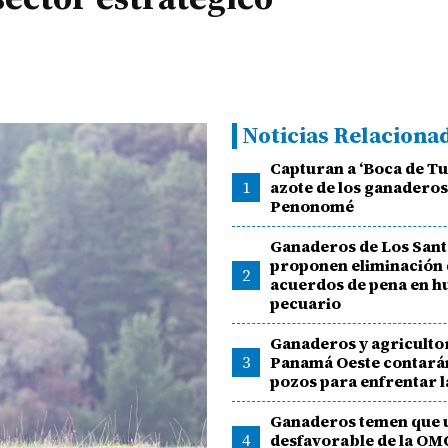
Noticias Relaciona
Capturan a ‘Boca de Tuc
1
azote de los ganaderos
Penonomé
Ganaderos de Los San
proponen eliminación
2
acuerdos de pena en h
pecuario
Ganaderos y agriculto
3
Panamá Oeste contará
pozos para enfrentar l
Ganaderos temen que u
4
desfavorable de la OM