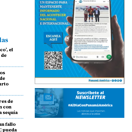
das
o’, el
 de
tos
 de
urto
res de
n con
a sequía
n fallo
C pueda