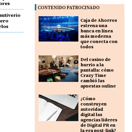
dores
CONTENIDO PATROCINADO
autiverio
Caja de Ahorros
dero
estrena una
rlos
banca en línea
más moderna
que conecta con
todos
Del casino de
barrio a la
pantalla: cómo
Crazy Time
cambió las
apuestas online
¿Cómo
construyen
autoridad
digital las
agencias líderes
de Digital PR en
la era post-link?