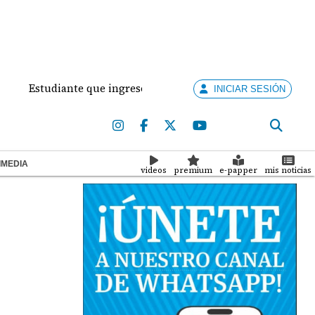
studiante que ingresó con un arma de fuego al 'Dolores Mosco
INICIAR SESIÓN
IMEDIA
videos
premium
e-papper
mis noticias