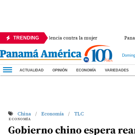
a crisis de violencia contra la mujer
Panamá ampl
TRENDING
Doming
ACTUALIDAD
OPINIÓN
ECONOMÍA
VARIEDADES
China
Economía
TLC
/
/
ECONOMÍA
Gobierno chino espera re