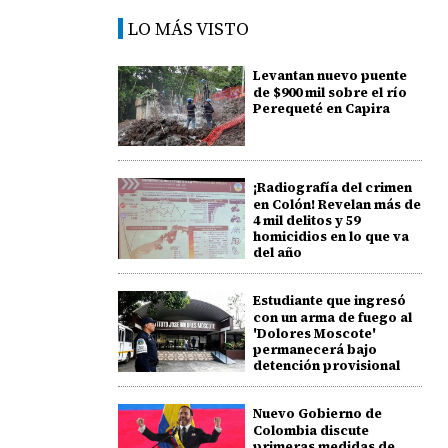
LO MÁS VISTO
Levantan nuevo puente
de $900 mil sobre el río
Perequeté en Capira
¡Radiografía del crimen
en Colón! Revelan más de
4 mil delitos y 59
homicidios en lo que va
del año
Estudiante que ingresó
con un arma de fuego al
'Dolores Moscote'
permanecerá bajo
detención provisional
Nuevo Gobierno de
Colombia discute
primeras medidas de