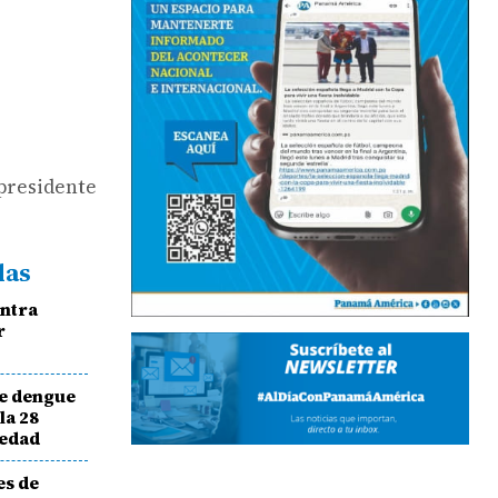
xpresidente
das
ontra
r
de dengue
la 28
medad
es de