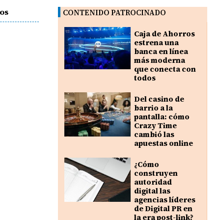
os
CONTENIDO PATROCINADO
Caja de Ahorros
estrena una
banca en línea
más moderna
que conecta con
todos
Del casino de
barrio a la
pantalla: cómo
Crazy Time
cambió las
apuestas online
¿Cómo
construyen
autoridad
digital las
agencias líderes
de Digital PR en
la era post-link?