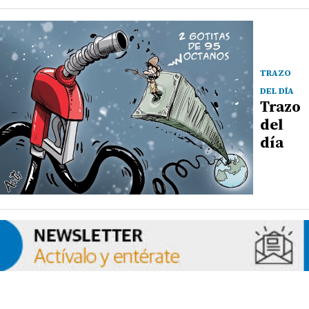
TRAZO
DEL DÍA
Trazo
del
día