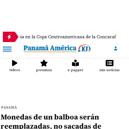
a en la Copa Centroamericana de la Concacaf
Nath
videos
premium
e-papper
mis noticias
PANAMÁ
Monedas de un balboa serán
reemplazadas, no sacadas de