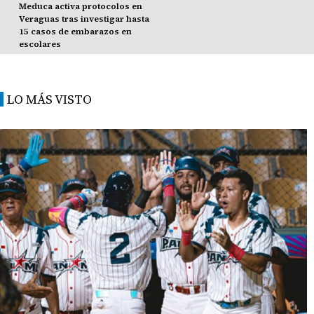
Meduca activa protocolos en
Veraguas tras investigar hasta
15 casos de embarazos en
escolares
LO MÁS VISTO