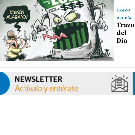
TRAZO
DEL DÍA
Trazo
del
Día