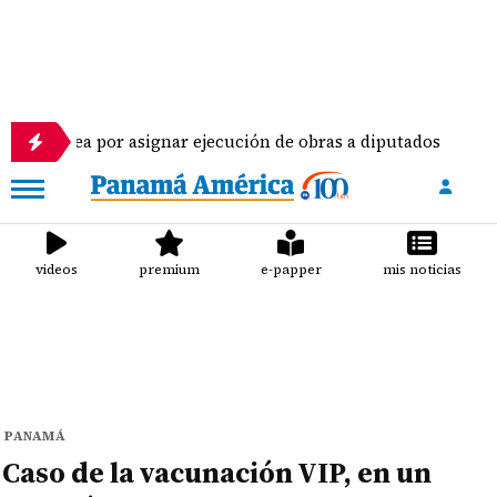
 asignar ejecución de obras a diputados
Pilotos 
videos
premium
e-papper
mis noticias
PANAMÁ
Caso de la vacunación VIP, en un