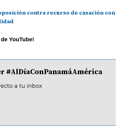
oposición contra recurso de casación con
lidad
l de YouTube!
tter #AlDíaConPanamáAmérica
recto a tu inbox