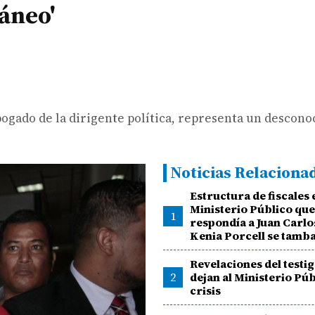
áneo'
bogado de la dirigente política, representa un descon
Noticias Relaciona
Estructura de fiscales 
Ministerio Público qu
1
respondía a Juan Carlo
Kenia Porcell se tamb
Revelaciones del testi
2
dejan al Ministerio Púb
crisis