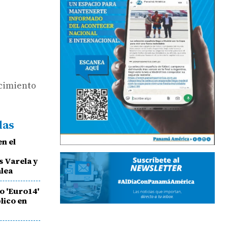
ocimiento
das
en el
e
s Varela y
alea
go 'Euro14'
lico en