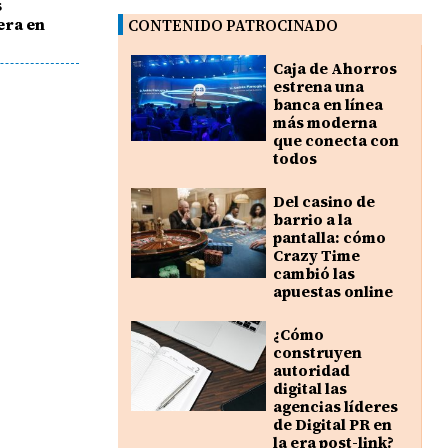
s
era en
CONTENIDO PATROCINADO
Caja de Ahorros
estrena una
banca en línea
más moderna
que conecta con
todos
Del casino de
barrio a la
pantalla: cómo
Crazy Time
cambió las
apuestas online
¿Cómo
construyen
autoridad
digital las
agencias líderes
de Digital PR en
la era post-link?