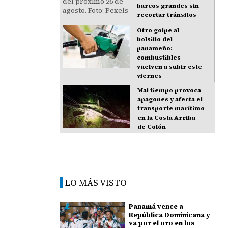
barcos grandes sin
recortar tránsitos
Otro golpe al
bolsillo del
panameño:
combustibles
vuelven a subir este
viernes
Mal tiempo provoca
apagones y afecta el
transporte marítimo
en la Costa Arriba
de Colón
LO MÁS VISTO
Panamá vence a
República Dominicana y
va por el oro en los