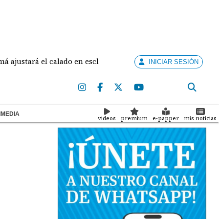
rá el calado en esclusas para barcos grandes sin recortar trá
INICIAR SESIÓN
IMEDIA
videos
premium
e-papper
mis noticias