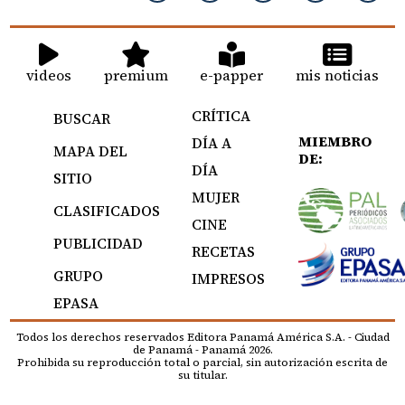
videos
premium
e-papper
mis noticias
CRÍTICA
BUSCAR
MIEMBRO
DÍA A
MAPA DEL
DE:
DÍA
SITIO
MUJER
CLASIFICADOS
CINE
PUBLICIDAD
RECETAS
GRUPO
IMPRESOS
EPASA
Todos los derechos reservados Editora Panamá América S.A. - Ciudad
de Panamá - Panamá 2026.
Prohibida su reproducción total o parcial, sin autorización escrita de
su titular.