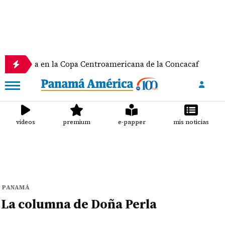
limpia en la Copa Centroamericana de la Concacaf
videos
premium
e-papper
mis noticias
PANAMÁ
La columna de Doña Perla