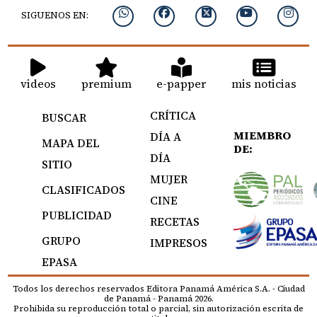
SIGUENOS EN:
videos
premium
e-papper
mis noticias
CRÍTICA
BUSCAR
MIEMBRO
DÍA A
MAPA DEL
DE:
DÍA
SITIO
MUJER
CLASIFICADOS
CINE
PUBLICIDAD
RECETAS
GRUPO
IMPRESOS
EPASA
Todos los derechos reservados Editora Panamá América S.A. - Ciudad
de Panamá - Panamá 2026.
Prohibida su reproducción total o parcial, sin autorización escrita de