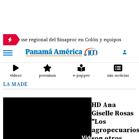
oras a base regional del Sinaproc en Colón y equipos
videos
premium
e-papper
mis noticias
LA MADE
HD Ana
Giselle Rosas
"Los
agropecuario
son otros